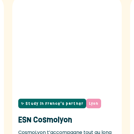
✨ Study in France's partner
Lyon
ESN Cosmolyon
CosmoLyon t’accompagne tout au long