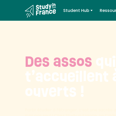
Student Hub
Ressou
Des assos
qui
t’accueillent 
ouverts !
Partir étudier à l’étranger, c’est une sacrée
n’es pas seul ! Chez Study in France, on t’aid