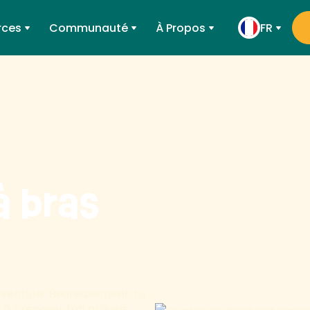
rces
Communauté
À Propos
FR
à bras
 aventure. Heureusement, tu
e à préparer ton arrivée