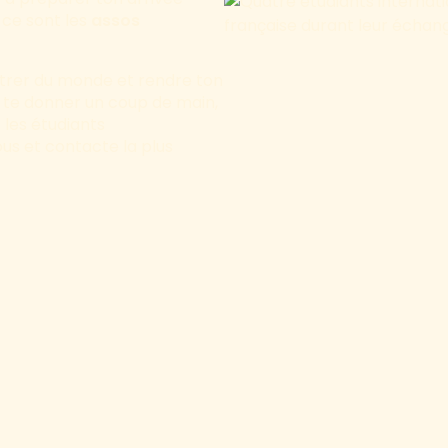
, ce sont les
assos
contrer du monde et rendre ton
ur te donner un coup de main,
 les étudiants
sous et contacte la plus