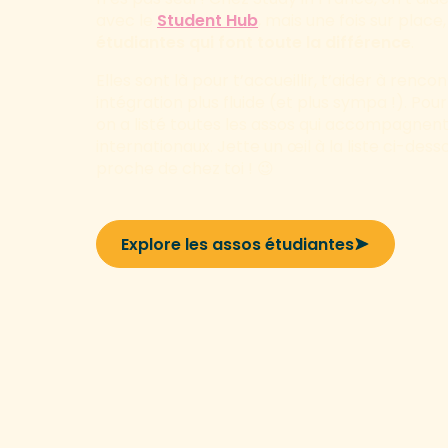
avec le
Student Hub
, mais une fois sur place
étudiantes qui font toute la différence
.
Elles sont là pour t’accueillir, t’aider à ren
intégration plus fluide (et plus sympa !). Po
on a listé toutes les assos qui accompagnent
internationaux. Jette un œil à la liste ci-des
proche de chez toi ! 😉
Explore les assos étudiantes