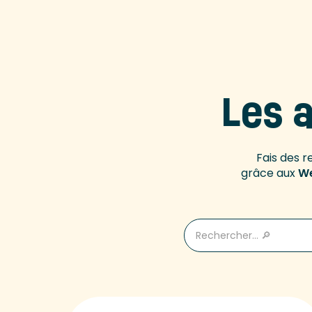
Les a
Fais des r
grâce aux
We