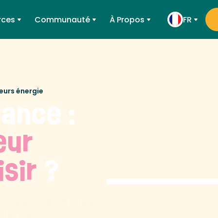
rces
Communauté
À Propos
FR
eurs énergie
rance :
eur
isir
?
sseurs d'électricité et
ationaux.