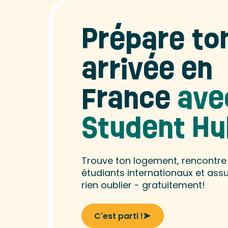
Prépare to
arrivée en
France
ave
Student Hu
Trouve ton logement, rencontre
étudiants internationaux et assu
rien oublier - gratuitement!
C'est parti !