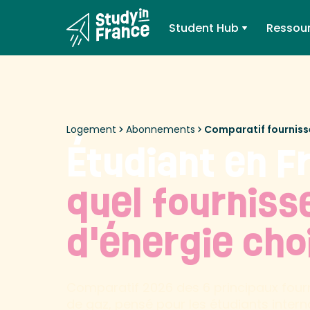
Student Hub
Ressou
Logement
Abonnements
Comparatif fourniss
Étudiant en F
quel fourniss
d'énergie cho
Comparatif 2026 des 6 principaux fourni
de gaz, pensé pour les étudiants intern