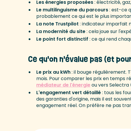
Les énergies proposées
: électricité, gaz
Le multilinguisme du parcours
: est-ce q
probablement ce qui est le plus importan
La note Trustpilot
: indicateur imparfait m
La modernité du site
: cela joue sur l'exp
Le point fort distinctif
: ce qui rend chaq
Ce qu'on n'évalue pas (et pou
Le prix au kWh
: il bouge régulièrement. T
mois. Pour comparer les prix en temps rée
médiateur de l'énergie
ou vers Selectra (
L'engagement vert détaillé
: tous les fo
des garanties d'origine, mais il est souve
engagement réel. On préfère ne pas tra