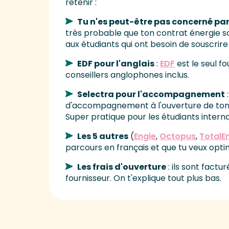
retenir :
Tu n'es peut-être pas concerné par
très probable que ton contrat énergie so
aux étudiants qui ont besoin de souscri
EDF pour l'anglais
:
EDF
est le seul f
conseillers anglophones inclus.
Selectra pour l'accompagnement
d'accompagnement à l'ouverture de ton 
Super pratique pour les étudiants interna
Les 5 autres
(
Engie
,
Octopus
,
TotalE
parcours en français et que tu veux opti
Les frais d'ouverture
: ils sont factu
fournisseur. On t'explique tout plus bas.