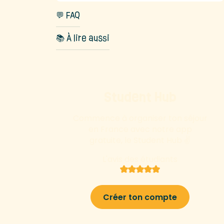
💬 FAQ
📚 À lire aussi
Student Hub
Commence à organiser ton séjour
en France avec notre app
gratuite, le Student Hub ✌️
L'avis des étudiants
Créer ton compte