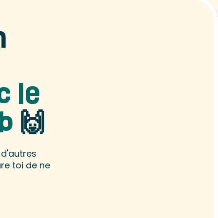
n
c le
b
🙌
 d'autres
re toi de ne